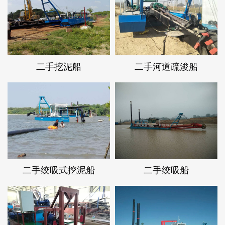
二手挖泥船
二手河道疏浚船
二手绞吸式挖泥船
二手绞吸船