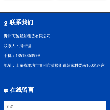
是唇口的位置，不能够出现
掘轮廓。
有损伤、缺陷。检查完质量
之后还要检查密封圈的尺寸
是否符合该油缸的尺寸。
联系我们
青州飞驰船舶租赁有限公司
联系人：潘经理
手机：13515363999
地址：山东省潍坊市青州市黄楼街道韩家村委南100米路东
在线留言