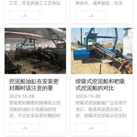
工艺，常见的施工工艺有以
寿命长、成本较低，在清
下几种： 一、开挖坚硬粘
理、治理航道、港口和运河
土 粘土硬度大，含水少，
等工程中深受好评，在保养
挖泥船操作时重点是控制绞
方面也不是很复杂，只要在
刀制动压力和速度，单层挖
使用的时候注意以下几点在
泥面要薄。
保养的时候就更加方便。
1、在使用挖泥船之前要检
查挖泥船上面螺丝的松紧，
定期的加上润滑油，提高挖
泥船效率。
挖泥船油缸在安装密
绞吸式挖泥船和耙吸
封圈时该注意的要
式挖泥船的对比
点？
2023-10-28
2023-10-28
安装密封圈密封能够防止挖
绞吸式挖泥船被广泛应用于
泥船的油缸出现漏油的情
港口、航道疏浚及吹填工
况，不过在安装密封圈的时
程。绞吸式挖泥船从挖泥到
候我们要注意一些问题。 1.
排泥场的距离一般小于耙吸
在安装密封圈之前要检查密
式挖泥船。使用绞吸式挖泥
封圈的质量是否合格，尤其
船的优势是能获得准确的挖