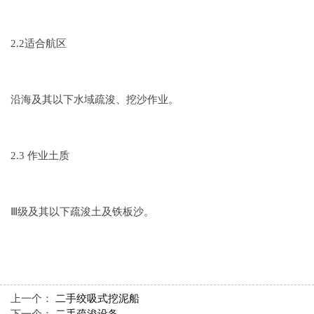
2.2适合航区
沿海及其以下水域疏浚、挖沙作业。
2.3 作业土质
Ⅲ级及其以下疏浚土及铁板沙。
上一个：
二手绞吸式挖泥船
下一个：
二手疏浚设备