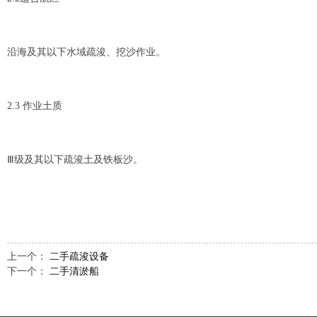
沿海及其以下水域疏浚、挖沙作业。
2.3 作业土质
Ⅲ级及其以下疏浚土及铁板沙。
上一个：
二手疏浚设备
下一个：
二手清淤船